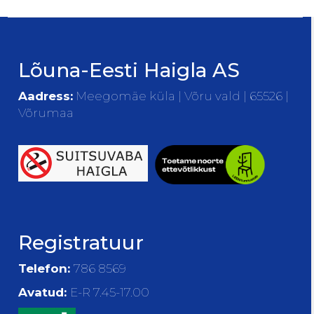
Lõuna-Eesti Haigla AS
Aadress:
Meegomäe küla | Võru vald | 65526 |
Võrumaa
Registratuur
Telefon:
786 8569
Avatud:
E-R 7.45-17.00