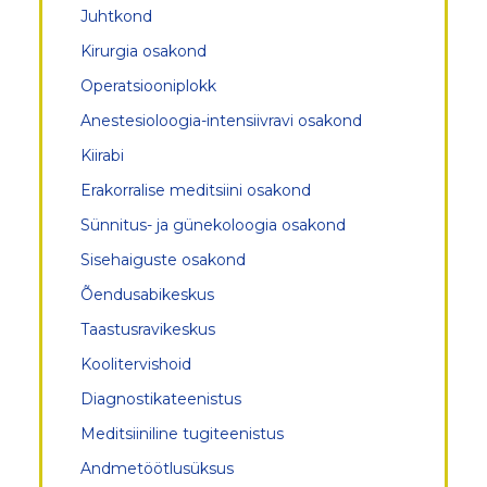
Juhtkond
Töötajad
Kirurgia osakond
Operatsiooniplokk
Anestesioloogia-intensiivravi osakond
Kiirabi
Erakorralise meditsiini osakond
Sünnitus- ja günekoloogia osakond
Sisehaiguste osakond
Õendusabikeskus
Taastusravikeskus
Koolitervishoid
Diagnostikateenistus
Meditsiiniline tugiteenistus
Andmetöötlusüksus