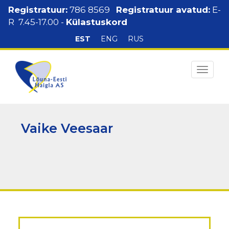
Liigu
Registratuur:
786 8569
Registratuur avatud:
E-
edasi
R 7.45-17.00 -
Külastuskord
põhisisu
EST
ENG
RUS
Keelte
juurde
valik
Toggl
navig
Vaike Veesaar