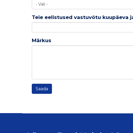
Teie eelistused vastuvõtu kuupäeva j
Märkus
Saada