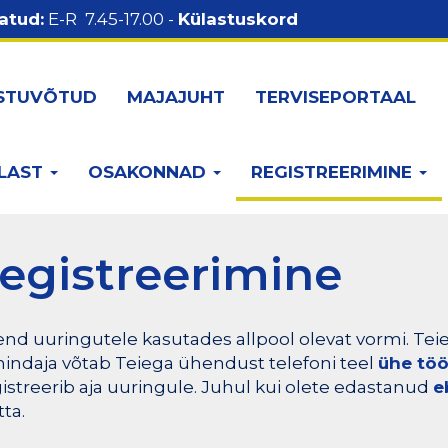
atud:
E-R 7.45-17.00 -
Külastuskord
STUVÕTUD
MAJAJUHT
TERVISEPORTAAL
LAST
OSAKONNAD
REGISTREERIMINE
registreerimine
end uuringutele kasutades allpool olevat vormi. T
enindaja võtab Teiega ühendust telefoni teel
ühe töö
istreerib aja uuringule. Juhul kui olete edastanud
e
ta.