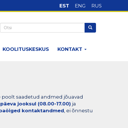
EST
ENG
RUS
Keelte
valik
Otsi
Otsi
KOOLITUSKESKUS
KONTAKT
eie poolt saadetud andmed jõuavad
päeva jooksul (08.00-17.00)
ja
baõiged kontaktandmed
, ei õnnestu