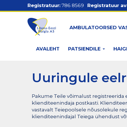
Liigu
Registratuur:
786 8569
Registratuur av
edasi
põhisisu
Ülemine
juurde
AMBULATOORSED VA
menüü
Põhinavigatsioon
AVALEHT
PATSIENDILE
HAIG
Uuringule eel
Pakume Teile võimalust registreerida 
klienditeenindaja postkasti. Kliendite
vastavalt Teiepoolsele nõusolekule reg
klienditeenindajal Teiega ühendust võt