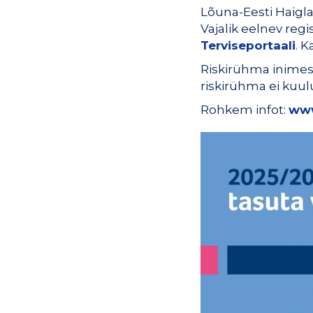
Lõuna-Eesti Haigla 
Vajalik eelnev regi
Terviseportaali
. 
Riskirühma inimest
riskirühma ei kuul
Rohkem infot:
www