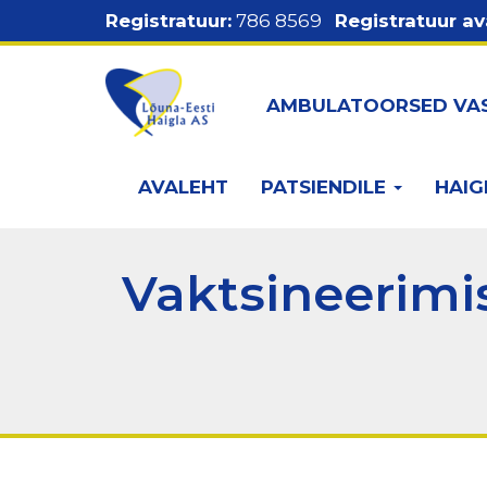
Liigu
Registratuur:
786 8569
Registratuur av
edasi
põhisisu
Ülemine
juurde
AMBULATOORSED VA
menüü
Põhinavigatsioon
AVALEHT
PATSIENDILE
HAIG
Vaktsineerimi