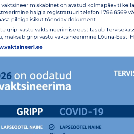
vaktsineerimiskabinet on avatud kolmapäeviti kella 9-
streerimine haigla registratuuri telefonil 786 8569 või
Kaasa pildiga isikut tõendav dokument.
e gripi vastu vaktsineerimise eest tasub Tervisekass
u, maksab gripi vastu vaktsineerimine Lõuna-Eesti Ha
.vaktsineeri.ee