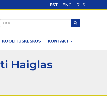
EST
ENG
RUS
Keelte
valik
Otsi
Otsi
KOOLITUSKESKUS
KONTAKT
i Haiglas