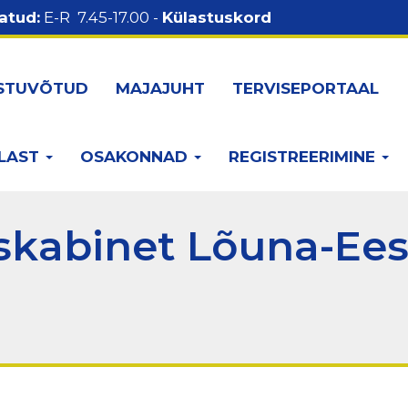
atud:
E-R 7.45-17.00 -
Külastuskord
STUVÕTUD
MAJAJUHT
TERVISEPORTAAL
LAST
OSAKONNAD
REGISTREERIMINE
skabinet Lõuna-Eest