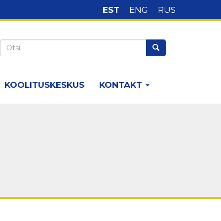
EST
ENG
RUS
Keelte
valik
Otsi
Otsi
KOOLITUSKESKUS
KONTAKT