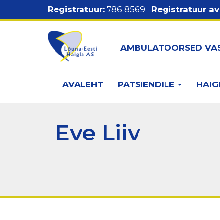
Liigu
Registratuur:
786 8569
Registratuur av
edasi
põhisisu
Ülemine
juurde
AMBULATOORSED VA
menüü
Põhinavigatsioon
AVALEHT
PATSIENDILE
HAIG
Eve Liiv