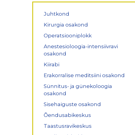
Juhtkond
Töötajad
Kirurgia osakond
Operatsiooniplokk
Anestesioloogia-intensiivravi
osakond
Kiirabi
Erakorralise meditsiini osakond
Sünnitus- ja günekoloogia
osakond
Sisehaiguste osakond
Õendusabikeskus
Taastusravikeskus