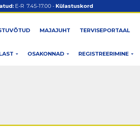
atud:
E-R 7.45-17.00 -
Külastuskord
STUVÕTUD
MAJAJUHT
TERVISEPORTAAL
LAST
OSAKONNAD
REGISTREERIMINE